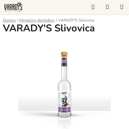
Prejsť
Hľadať
NÁKUP
na
KOŠÍK
obsah
Domov
/
Miniatúry destilátov
/
VARADY'S Slivovica
VARADY'S Slivovica