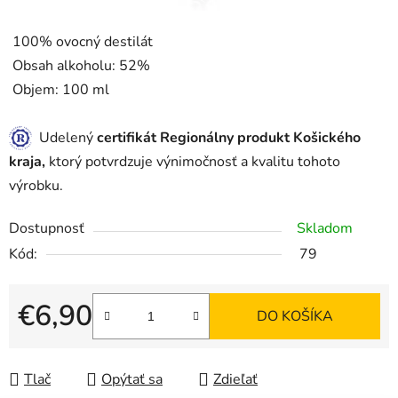
100% ovocný destilát
Obsah alkoholu: 52%
Objem: 100 ml
Udelený
certifikát Regionálny produkt Košického
kraja,
ktorý potvrdzuje výnimočnosť a kvalitu tohoto
výrobku.
Dostupnosť
Skladom
Kód:
79
€6,90
DO KOŠÍKA
Jednotková cena:
Tlač
Opýtať sa
Zdieľať