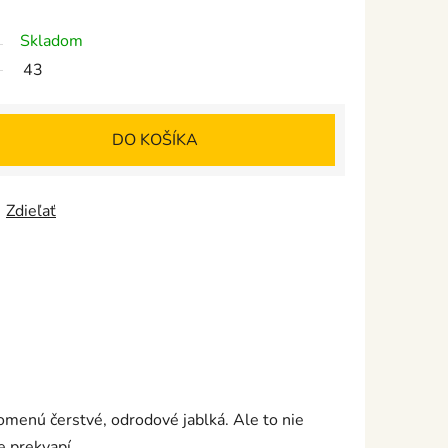
Skladom
43
DO KOŠÍKA
Zdieľať
omenú čerstvé, odrodové jablká. Ale to nie
e prekvapí.