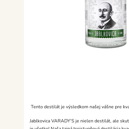
Tento destilát je výsledkom našej vášne pre kv
Jablkovica VARADY'S je nielen destilát, ale sku
je všetko! Naša tajná trojstupňová destilácia kv