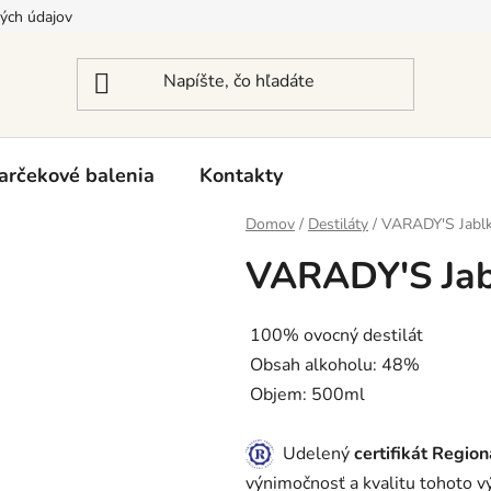
ých údajov
arčekové balenia
Kontakty
Domov
/
Destiláty
/
VARADY'S Jablk
VARADY'S Jab
100% ovocný destilát
Obsah alkoholu: 48%
Objem: 500ml
Udelený
certifikát Regio
výnimočnosť a kvalitu tohoto v