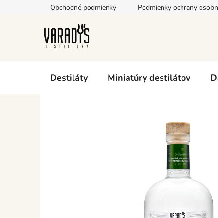
Prejsť
Obchodné podmienky
Podmienky ochrany osobn
na
obsah
Destiláty
Miniatúry destilátov
D