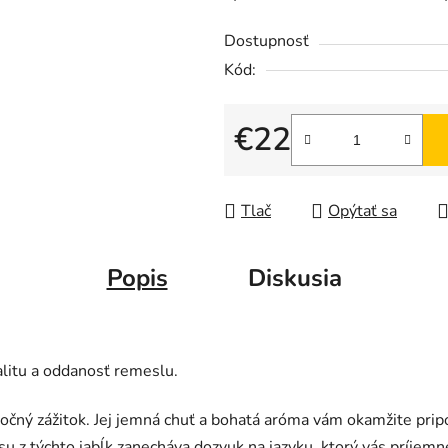
Dostupnosť
Kód:
€22
Jednotková cena:
Tlač
Opýtať sa
Popis
Diskusia
alitu a oddanosť remeslu.
točný zážitok. Jej jemná chuť a bohatá aróma vám okamžite prip
asu z týchto jabĺk zanecháva dozvuk na jazyku, ktorý vás príjemn